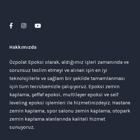
Hakkımızda
Özpolat Epoksi olarak, aldığımız işleri zamanında ve
sorunsuz teslim etmeyi ve alınan işin en iyi
teknolojilerle ve sağlam bir şekilde tamamlanması
için tüm tecrübemizle çalışıyoruz. Epoksi zemin
kaplama, şeffaf epoksi, multilayer epoksi ve self
leveling epoksi işlemleri ile hizmetinizdeyiz. Hastane
zemin kaplama, spor salonu zemin kaplama, otopark
zemin kaplama alanlarında kaliteli hizmet
sunuyoruz.