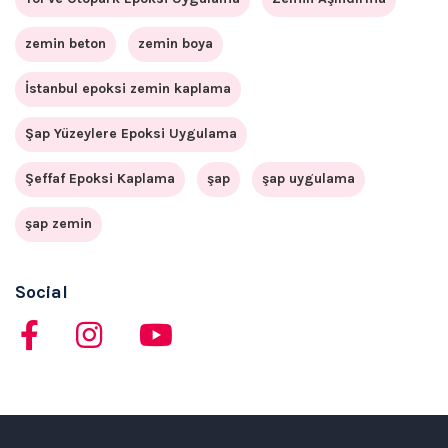
zemin beton
zemin boya
İstanbul epoksi zemin kaplama
Şap Yüzeylere Epoksi Uygulama
Şeffaf Epoksi Kaplama
şap
şap uygulama
şap zemin
Social