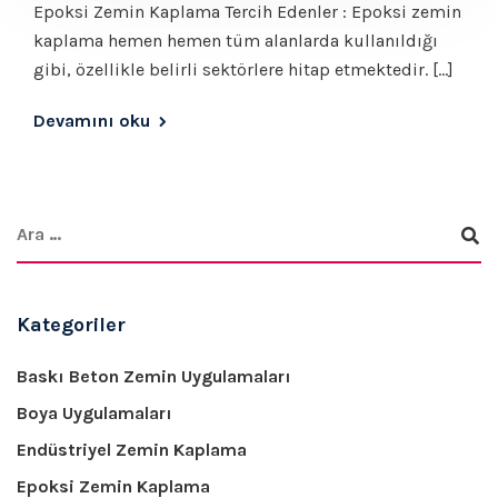
Epoksi Zemin Kaplama Tercih Edenler : Epoksi zemin
kaplama hemen hemen tüm alanlarda kullanıldığı
gibi, özellikle belirli sektörlere hitap etmektedir. […]
Devamını oku
Kategoriler
Baskı Beton Zemin Uygulamaları
Boya Uygulamaları
Endüstriyel Zemin Kaplama
Epoksi Zemin Kaplama