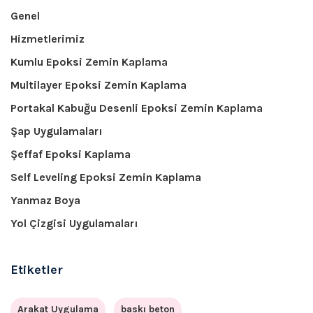
Genel
Hizmetlerimiz
Kumlu Epoksi Zemin Kaplama
Multilayer Epoksi Zemin Kaplama
Portakal Kabuğu Desenli Epoksi Zemin Kaplama
Şap Uygulamaları
Şeffaf Epoksi Kaplama
Self Leveling Epoksi Zemin Kaplama
Yanmaz Boya
Yol Çizgisi Uygulamaları
Etiketler
Arakat Uygulama
baskı beton