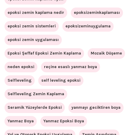
epoksi zemin kaplama nedir
epoksizeminkaplaması
epoksi zemin sistemleri
epoksizeminuygulama
epoksi zemin uygulaması
Epoksi Şeffaf Epoksi Zemin Kaplama
Mozaik Döşeme
neden epoksi
reçine esaslı yanmaz boya
Selfleveling
self leveling epoksi
Selfleveling Zemin Kaplama
Seramik Yüzeylerde Epoksi
yanmayı geciktiren boya
Yanmaz Boya
Yanmaz Epoksi Boya
Yol ve Otopark Epoksi Uygulama
Zemin Aşındırma