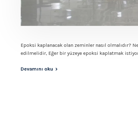
Epoksi kaplanacak olan zeminler nasıl olmalıdır? 
edilmelidir, Eğer bir yüzeye epoksi kaplatmak istiyo
Devamını oku