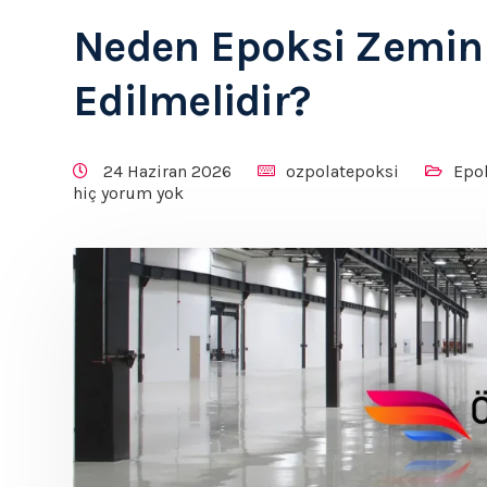
Neden Epoksi Zemin
Edilmelidir?
24 Haziran 2026
ozpolatepoksi
Epo
hiç yorum yok