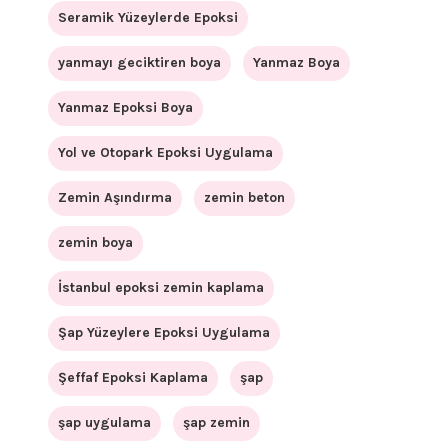
Seramik Yüzeylerde Epoksi
yanmayı geciktiren boya
Yanmaz Boya
Yanmaz Epoksi Boya
Yol ve Otopark Epoksi Uygulama
Zemin Aşındırma
zemin beton
zemin boya
İstanbul epoksi zemin kaplama
Şap Yüzeylere Epoksi Uygulama
Şeffaf Epoksi Kaplama
şap
şap uygulama
şap zemin