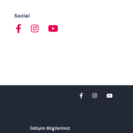
Social
İletişim Bilgilerimiz