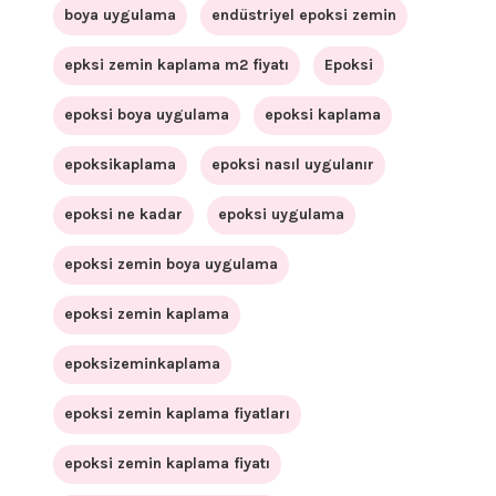
boya uygulama
endüstriyel epoksi zemin
epksi zemin kaplama m2 fiyatı
Epoksi
epoksi boya uygulama
epoksi kaplama
epoksikaplama
epoksi nasıl uygulanır
epoksi ne kadar
epoksi uygulama
epoksi zemin boya uygulama
epoksi zemin kaplama
epoksizeminkaplama
epoksi zemin kaplama fiyatları
epoksi zemin kaplama fiyatı