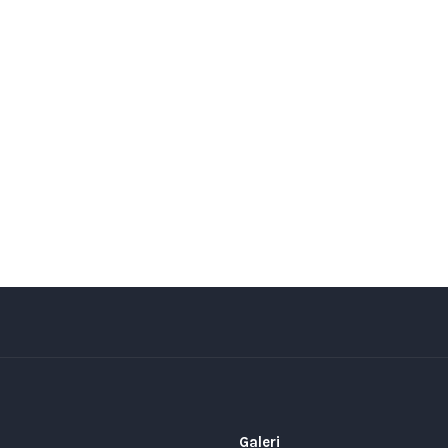
Galeri