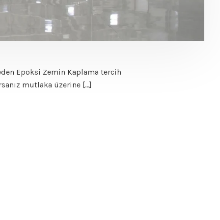
Neden Epoksi Zemin Kaplama tercih
rsanız mutlaka üzerine […]