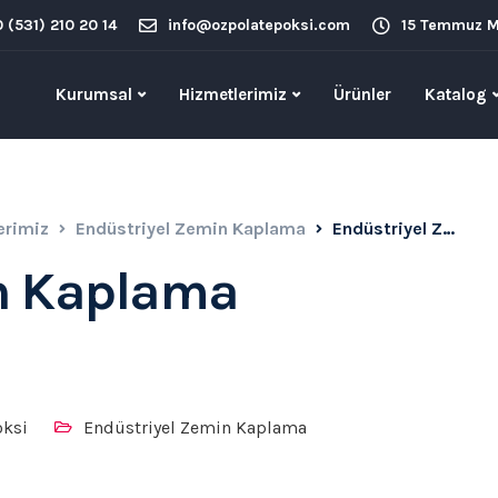
0 (531) 210 20 14
info@ozpolatepoksi.com
15 Temmuz Ma
Kurumsal
Hizmetlerimiz
Ürünler
Katalog
erimiz
Endüstriyel Zemin Kaplama
Endüstriyel Zemin Kaplama Uygulamaları
in Kaplama
oksi
Endüstriyel Zemin Kaplama